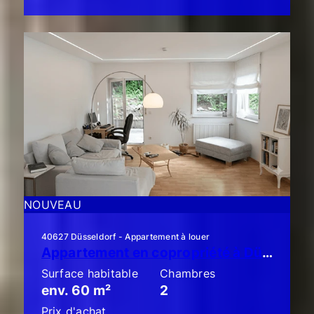
NOUVEAU
40627 Düsseldorf - Appartement à louer
Appartement en copropriété à Düsseldorf-Unterbach : élégant appartement de 2 pièces avec un grand balcon !
Surface habitable
Chambres
env. 60 m²
2
Prix d'achat