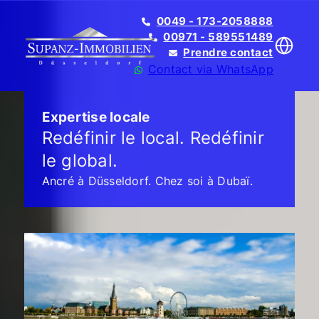
0049 - 173-2058888
00971 - 589551489
Prendre contact
Contact via WhatsApp
Expertise locale
Redéfinir le local. Redéfinir
le global.
Translate
Ancré à Düsseldorf. Chez soi à Dubaï.