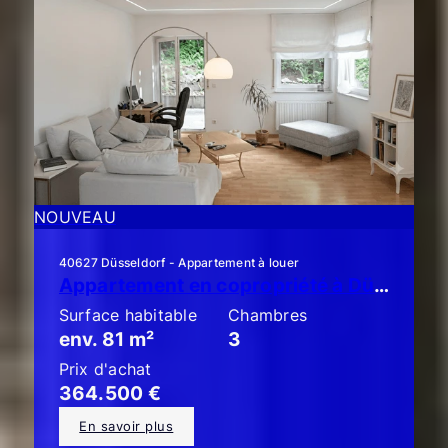
NOUVEAU
40627 Düsseldorf - Appartement à louer
Appartement en copropriété à Düsseldorf-Unterbach : élégant appartement de 3 pièces avec jardin et terrasse !!
Surface habitable
Chambres
env. 81 m²
3
Prix d'achat
364.500 €
En savoir plus