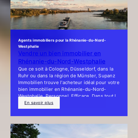
Agents immobiliers pour la Rhénanie-du-Nord-
Westphalie
Vendre un bien immobilier en
Rhénanie-du-Nord-Westphalie
Que ce soit à Cologne, Düsseldorf, dans la
Ruhr ou dans la région de Münster, Supanz
Immobilien trouve l'acheteur idéal pour votre
bien immobilier en Rhénanie-du-Nord-
Westphalie. Personnel. Efficace. Dans tout le
Land.
En savoir plus