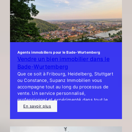
Agents immobiliers pour le Bade-Wurtemberg
Vendre un bien immobilier dans le
Bade-Wurtemberg
Que ce soit à Fribourg, Heidelberg, Stuttgart
ou Constance, Supanz Immobilien vous
accompagne tout au long du processus de
vente. Un service personnalisé,
professionnel et expérimenté dans tout le
pays.
En savoir plus