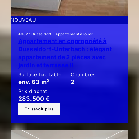
NOUVEAU
40627 Düsseldorf - Appartement à louer
Appartement en copropriété à
Düsseldorf-Unterbach : élégant
appartement de 2 pièces avec
jardin et terrasse !!
Surface habitable
Chambres
env. 63 m²
2
Prix d'achat
283.500 €
En savoir plus