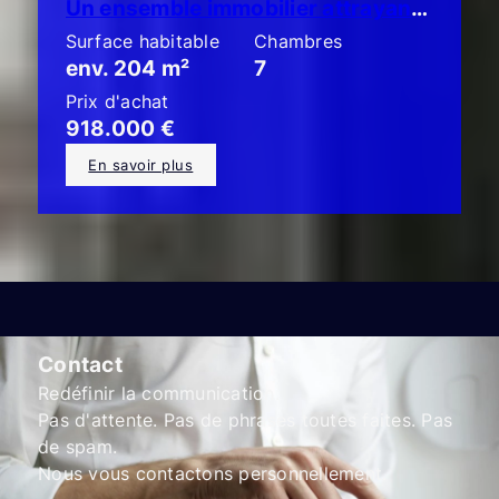
Un ensemble immobilier attrayant composé de 3 appartements en copropriété avec jardin !
Surface habitable
Chambres
env. 204 m²
7
Prix d'achat
918.000 €
En savoir plus
Contact
Redéfinir la communication.
Pas d'attente. Pas de phrases toutes faites. Pas
de spam.
Nous vous contactons personnellement.