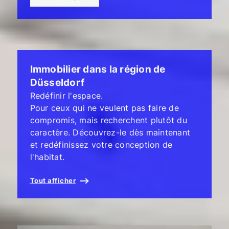
Immobilier dans la région de
Düsseldorf
Redéfinir l'espace.
Pour ceux qui ne veulent pas faire de
compromis, mais recherchent plutôt du
caractère. Découvrez-le dès maintenant
et redéfinissez votre conception de
l'habitat.
Tout afficher