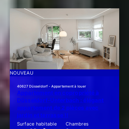
NOUVEAU
40627 Düsseldorf - Appartement à louer
Appartement en copropriété à
Düsseldorf-Unterbach : élégant
appartement de 2 pièces avec
jardin et terrasse !!
Surface habitable
Chambres