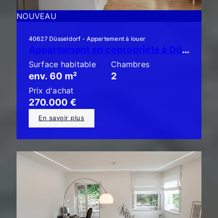
NOUVEAU
40627 Düsseldorf - Appartement à louer
Appartement en copropriété à Düsseldorf-Unterbach : élégant appartement de 2 pièces avec un grand balcon !
Surface habitable
Chambres
env. 60 m²
2
Prix d'achat
270.000 €
En savoir plus