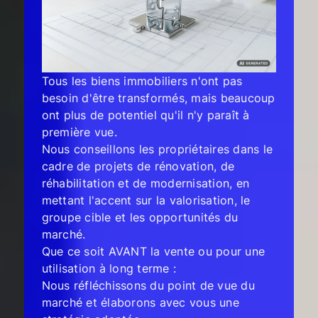
Tous les biens immobiliers n'ont pas
besoin d'être transformés, mais beaucoup
ont plus de potentiel qu'il n'y paraît à
première vue.
Nous conseillons les propriétaires dans le
cadre de projets de rénovation, de
réhabilitation et de modernisation, en
mettant l'accent sur la valorisation, le
groupe cible et les opportunités du
marché.
Que ce soit AVANT la vente ou pour une
utilisation à long terme :
Nous réfléchissons du point de vue du
marché et élaborons avec vous une