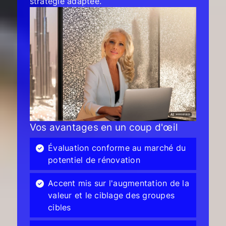
stratégie adaptée.
Vos avantages en un coup d'œil
Évaluation conforme au marché du
potentiel de rénovation
Accent mis sur l'augmentation de la
valeur et le ciblage des groupes
cibles