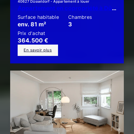
40627 Düsseldorf - Appartement à louer
Appartement en copropriété à Düsseldorf-Unterbach : élégant appartement de 3 pièces avec jardin et terrasse !!
Surface habitable
Chambres
env. 81 m²
3
Prix d'achat
364.500 €
En savoir plus