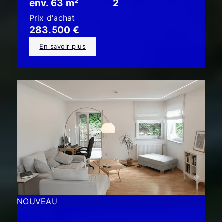
env. 63 m²
2
Prix d'achat
283.500 €
En savoir plus
NOUVEAU