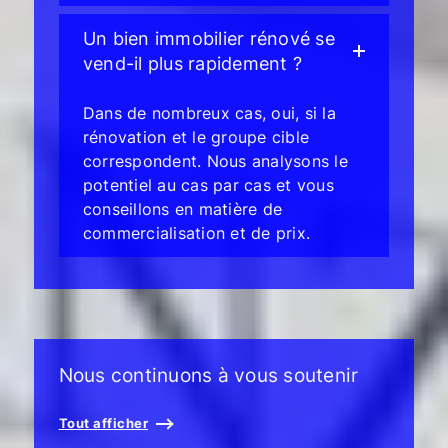
Un bien immobilier rénové se
vend-il plus rapidement ?
Dans de nombreux cas, oui, si la
rénovation et le groupe cible
correspondent. Nous analysons le
potentiel au cas par cas et vous
conseillons en matière de
commercialisation et de prix.
Nous continuons à vous soutenir
Tout afficher