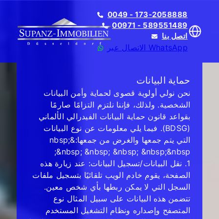
0049 - 173-2058888
00971 - 589551489
اتصل بنا
الاتصال عبر WhatsApp
حماية البيانات
نحن نولي أولوية قصوى لحماية وأمن البيانات
الشخصية. ولذلك، فإننا نلتزم التزامًا صارمًا
بقواعد قانون حماية البيانات الفيدرالي الألماني
Translate
(BDSG). فيما يلي معلومات عن نوع البيانات
التي يتم جمعها والغرض من جمعها:&nbsp;
&nbsp; &nbsp; &nbsp; &nbsp;&nbsp;
1. نقل البيانات/تسجيل البيانات: عند زيارة هذه
الصفحة، يقوم خادم الويب تلقائيًا بتسجيل ملفات
السجل التي لا يمكن ربطها بأي شخص معين.
تتضمن هذه البيانات على سبيل المثال نوع
المتصفح وإصداره ونظام التشغيل المستخدم