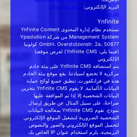
البريد الإلكتروني:
info@supanz-
immobilien.de
Ynfinite
نستخدم نظام إدارة المحتوى Ynfinite Content
Management System من شركة Ypsolution
GmbH، Overstolzenstr. 2a، 50677 كولونيا
(فيما يلي: Ynfinite CMS) لعرض موقعنا
الإلكتروني
يتم استضافة Ynfinite CMS على بيئة خادم
مركزية لا تخضع لسيادتنا. يقع موقع بيئة الخادم
هذه في فرانكفورت. تنطبق جميع لوائح حماية
البيانات الألمانية. لا يقوم Ynfinite CMS بتخزين
البيانات الشخصية إلا إذا تم الموافقة عليها
صراحةً، على سبيل المثال عن طريق إرسال
نموذج. تقوم Ynfinite CMS بمعالجة البيانات
الشخصية الضرورية لتشغيل الموقع الإلكتروني.
لتحميل الموقع الإلكتروني والصور والنصوص
البرمجية، يلزم استخدام عنوان IP الخاص بك