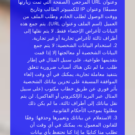
وعنوان URL المرجعي (الصفحة التي تمت زيارتها
مسبقًا) وعنوان IP للكمبيوتر الطالب وتاريخ
ووقت الوصول لطلب الخادم وطلب الملف من
العميل (اسم الملف وعنوان URL). يتم جمع هذه
البيانات لأغراض الإحصاء فقط. لا يتم نقلها إلى
أطراف ثالثة لأغراض تجارية أو غير تجارية.
2. استخدام البيانات الشخصية: لا يتم جمع
البيانات الشخصية أو معالجتها إلا إذا قمت
بتقديمها طواعية، على سبيل المثال في إطار
طلب. ما لم تكن هناك أسباب ضرورية تتعلق
بتنفيذ معاملة تجارية، يمكنك في أي وقت إلغاء
الموافقة المسبقة على تخزين بياناتك الشخصية
بأثر فوري عن طريق خطاب مكتوب (على سبيل
المثال عبر البريد الإلكتروني أو الفاكس). لن يتم
نقل بياناتك إلى أطراف ثالثة، ما لم يكن ذلك
مطلوبًا بموجب الأحكام القانونية.
3. الاستعلام عن بياناتك وتغييرها وحذفها: وفقًا
للقانون المعمول به، يمكنك في أي وقت أن
تطلب منا كتابيًا ما إذا كنا نحتفظ بأي بيانات