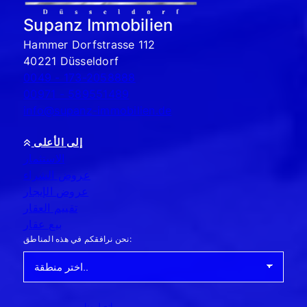
Supanz Immobilien
Hammer Dorfstrasse 112
40221 Düsseldorf
0049 - 173-2058888
00971 - 589551489
info@supanz-immobilien.de
إلى الأعلى
الاستثمار
عروض الشراء
عروض الإيجار
تقييم العقار
بيع عقار
نحن نرافقكم في هذه المناطق:
اتصل بنا