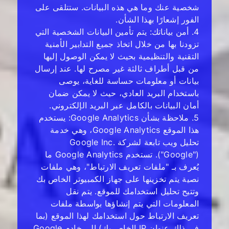
شخصية عنك وما هي هذه البيانات. ستتلقى على
الفور إشعارًا بهذا الشأن.
4. أمن بياناتك: يتم تأمين البيانات الشخصية التي
تزودنا بها من خلال اتخاذ جميع التدابير الأمنية
التقنية والتنظيمية بحيث لا يمكن الوصول إليها
من قبل أطراف ثالثة غير مصرح لها. عند إرسال
بيانات أو معلومات حساسة للغاية، يوصى
باستخدام البريد العادي، حيث لا يمكن ضمان
أمان البيانات بالكامل عبر البريد الإلكتروني.
5. ملاحظة بشأن Google Analytics: يستخدم
هذا الموقع Google Analytics، وهي خدمة
تحليل ويب تابعة لشركة Google Inc.
("Google"). تستخدم Google Analytics ما
يُعرف بـ "ملفات تعريف الارتباط"، وهي ملفات
نصية يتم تخزينها على جهاز الكمبيوتر الخاص بك
وتتيح تحليل استخدامك للموقع. يتم نقل
المعلومات التي يتم إنشاؤها بواسطة ملفات
تعريف الارتباط حول استخدامك لهذا الموقع (بما
في ذلك عنوان IP الخاص بك) إلى خادم Google