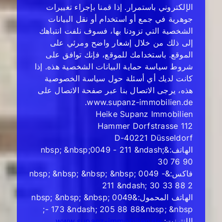
الإلكتروني باستمرار. إذا قمنا بإجراء تغييرات
جوهرية في جمع أو استخدام أو نقل البيانات
الشخصية التي تزودنا بها، فسوف نلفت انتباهك
إلى ذلك من خلال إشعار واضح ومرئي على
الموقع. باستخدامك للموقع، فإنك توافق على
شروط سياسة حماية البيانات الشخصية هذه. إذا
كانت لديك أي أسئلة حول سياسة الخصوصية
هذه، يرجى الاتصال بنا عبر صفحة الاتصال على
www.supanz-immobilien.de.
Heike Supanz Immobilien
Hammer Dorfstrasse 112
D-40221 Düsseldorf
الهاتف:&nbsp; &nbsp;0049 - 211 &ndash;
30 76 90
فاكس:&nbsp; &nbsp; &nbsp; &nbsp; 0049 -
211 &ndash; 30 33 88 2
الهاتف المحمول:&nbsp; &nbsp; &nbsp; 0049
- 173 &ndash; 205 88 88&nbsp; &nbsp;
الإنترنت:
www.supanz-immobilien.de