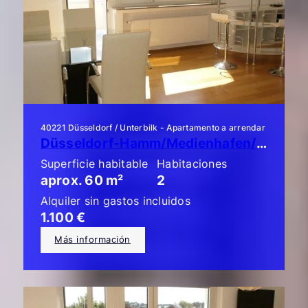
40221 Düsseldorf / Unterbilk - Apartamento a arrendar
Düsseldorf-Hamm/Medienhafen/Unterbilk: ¡Piso de lujo de 2 habitaciones!
Superficie habitable
Habitaciones
aprox. 60 m²
2
Alquiler sin gastos incluidos
1.100 €
Más información