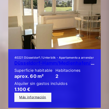
40221 Düsseldorf / Unterbilk - Apartamento a arrendar
Düsseldorf-Hamm/Medienhafen/Unterbilk: ¡Piso de lujo de 2 habitaciones!
Superficie habitable
Habitaciones
aprox. 60 m²
2
Alquiler sin gastos incluidos
1.100 €
Más información