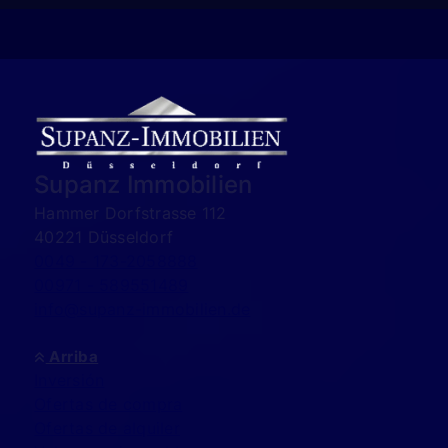
Supanz Immobilien
Hammer Dorfstrasse 112
40221 Düsseldorf
0049 - 173-2058888
00971 - 589551489
info@supanz-immobilien.de
Arriba
Inversión
Ofertas de compra
Ofertas de alquiler