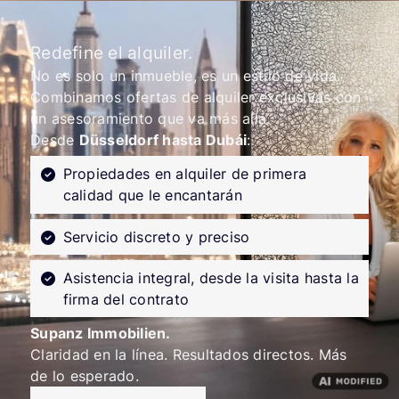
Redefine el alquiler.
No es solo un inmueble, es un estilo de vida.
Combinamos ofertas de alquiler exclusivas con
un asesoramiento que va más allá.
Desde
Düsseldorf hasta Dubái
:
Propiedades en alquiler de primera
calidad que le encantarán
Servicio discreto y preciso
Asistencia integral, desde la visita hasta la
firma del contrato
Supanz Immobilien.
Claridad en la línea. Resultados directos. Más
de lo esperado.