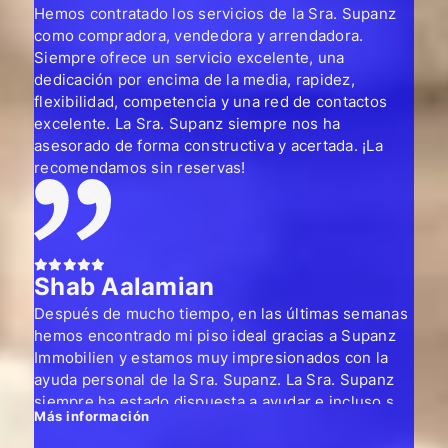
Hemos contratado los servicios de la Sra. Supanz
como compradora, vendedora y arrendadora.
Siempre ofrece un servicio excelente, una
dedicación por encima de la media, rapidez,
flexibilidad, competencia y una red de contactos
excelente. La Sra. Supanz siempre nos ha
asesorado de forma constructiva y acertada. ¡La
recomendamos sin reservas!
Shab Aalamian
Después de mucho tiempo, en las últimas semanas
hemos encontrado mi piso ideal gracias a Supanz
Immobilien y estamos muy impresionados con la
ayuda personal de la Sra. Supanz. La Sra. Supanz
siempre ha estado dispuesta a ayudar e incluso se
Más información
ha mostrado flexible con los numerosos cambios
de fecha debido a mis viajes. Siempre ha estado