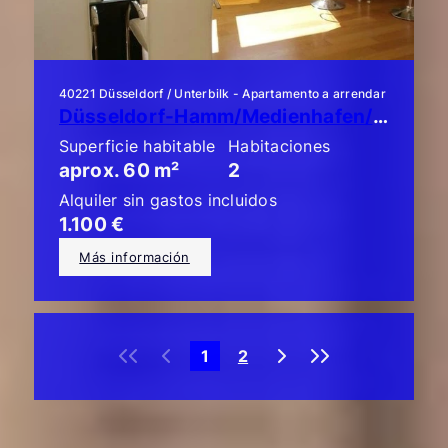
40221 Düsseldorf / Unterbilk - Apartamento a arrendar
Düsseldorf-Hamm/Medienhafen/Unterbilk: ¡Piso de lujo de 2 habitaciones!
Superficie habitable
Habitaciones
aprox. 60 m²
2
Alquiler sin gastos incluidos
1.100 €
Más información
«
‹
›
»
1
2