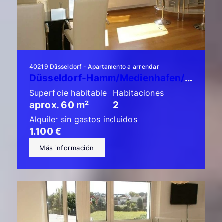
40219 Düsseldorf - Apartamento a arrendar
Düsseldorf-Hamm/Medienhafen/Unterbilk: ¡Piso de lujo de 2 habitaciones con balcón!
Superficie habitable
Habitaciones
aprox. 60 m²
2
Alquiler sin gastos incluidos
1.100 €
Más información