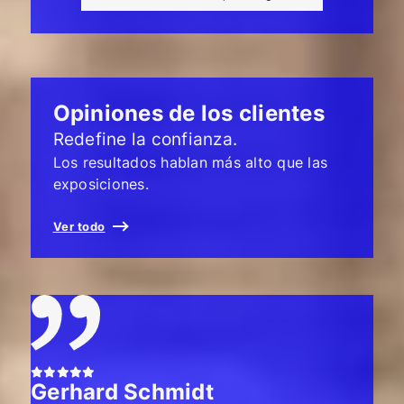
Opiniones de los clientes
Redefine la confianza.
Los resultados hablan más alto que las
exposiciones.
Ver todo
Gerhard Schmidt