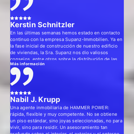
Kerstin Schnitzler
En las últimas semanas hemos estado en contacto
continuo con la empresa Supanz-Immobilien. Ya en
la fase inicial de construcción de nuestro edificio
de viviendas, la Sra. Supanz nos dio valiosos
consejos, entre otros sobre la distribución de las
Más información
habitaciones, lo que nos permitió optimizarla.
Tanto la Sra. Supanz como su empleada nos han
parecido muy comprometidas, amables y fiables.
Incluso cuando surgieron dificultades, la Sra.
Supanz se mostró segura, cooperativa y
Nabil J. Krupp
competente.
Siempre ha estado disponible por teléfono y nos ha
Una agente inmobiliaria de HAMMER POWER:
devuelto las llamadas rápidamente cuando no podía
rápida, flexible y muy competente. No se obtiene
atender.
un piso estándar, sino joyas seleccionadas, no para
Concertar citas fue muy sencillo, ya que se adaptó
vivir, sino para residir. Un asesoramiento tan
con flexibilidad a nuestro horario de trabajo.