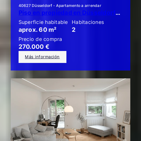
40627 Düsseldorf - Apartamento a arrendar
Piso en propiedad en Düsseldorf-Unterbach: ¡Elegante piso de 2 habitaciones con un gran balcón!
Superficie habitable
Habitaciones
aprox. 60 m²
2
Precio de compra
270.000 €
Más información