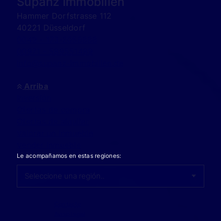
Supanz Immobilien
Hammer Dorfstrasse 112
40221 Düsseldorf
0049 - 173-2058888
00971 - 589551489
info@supanz-immobilien.de
Arriba
Inversión
Ofertas de compra
Ofertas de alquiler
Valorar un inmueble
Vender inmueble
Le acompañamos en estas regiones:
Contacto
Aviso legal