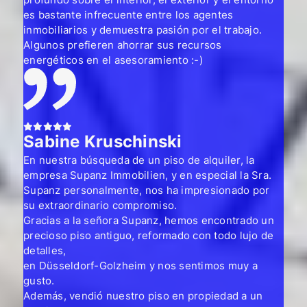
profundo sobre el interior, el exterior y el entorno
Le agradecemos la buena colaboración y
es bastante infrecuente entre los agentes
recomendamos sin reservas esta agencia
inmobiliarios y demuestra pasión por el trabajo.
inmobiliaria.
Algunos prefieren ahorrar sus recursos
energéticos en el asesoramiento :-)
Sabine Kruschinski
En nuestra búsqueda de un piso de alquiler, la
empresa Supanz Immobilien, y en especial la Sra.
Supanz personalmente, nos ha impresionado por
su extraordinario compromiso.
Gracias a la señora Supanz, hemos encontrado un
precioso piso antiguo, reformado con todo lujo de
detalles,
en Düsseldorf-Golzheim y nos sentimos muy a
gusto.
Además, vendió nuestro piso en propiedad a un