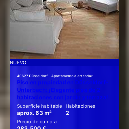
NUEVO
40627 Düsseldorf - Apartamento a arrendar
Piso en propiedad en Düsseldorf-
Unterbach: ¡Elegante piso de 2
habitaciones con jardín y terraza!
Superficie habitable
Habitaciones
aprox. 63 m²
2
Precio de compra
283.500 €