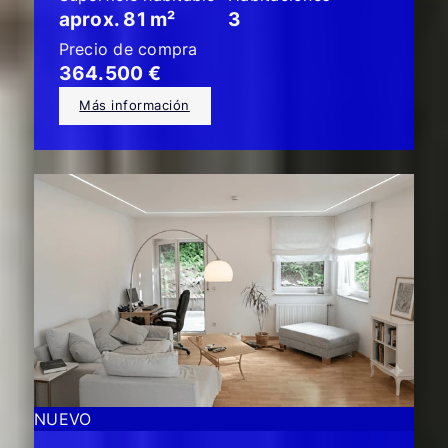
aprox. 81 m²
3
Precio de compra
364.500 €
Más información
NUEVO