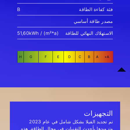
فئة كفاءة الطاقة
B
مصدر طاقة أساسي
الاستهلاك النهائي للطاقة
51,60kWh / (m²*a)
H
G
F
E
D
C
B
A
A+
التجهيزات
تم تجديد الفيلا بشكل شامل في عام 2023
وتزويدها بأحدث التقنيات في مجال الطاقة. هذه