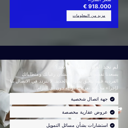
918.000 €
مزيد من المعلومات
لم تجد العقار المناسب بعد؟
يسعدنا تقديم المشورة لك بشأن رغباتك ومتطلباتك
الفردية فيما يتعلق بمنزلك الجديد. لا تتردد في الاتصال بنا
لإجراء محادثة تعريفية أولية دون أي التزام.
جهة اتصال شخصية
عروض عقارية مخصصة
استشارات بشأن مسائل التمويل