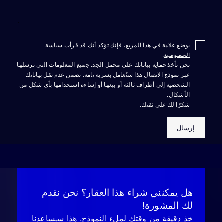
بوضع علامة في هذا المربع، فإنك تؤكد أنك قد قرأت
سياسة
الخصوصية
.
نحن نأخذ حماية بياناتك على محمل الجد. جميع المعلومات التي ترسلها
عبر نموذج الاتصال هذا ستُعامل بسرية تامة. نضمن عدم نقل بياناتك
الشخصية إلى أطراف ثالثة أو بيعها أو إساءة استخدامها بأي شكل من
الأشكال.
شكرًا لك على ثقتك.
إرسال
هل يمكنني شراء هذا العقار؟ نحن نقدم
لك المشورة!
خذ دقيقة من وقتك لملء النموذج. هذا سيساعدنا