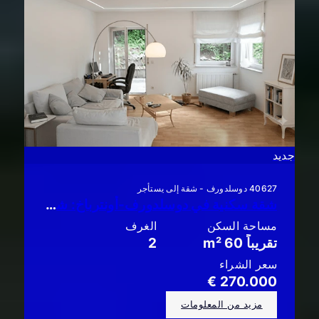
جديد
40627 دوسلدورف - شقة إلى يستأجر
شقة سكنية في دوسلدورف-أونترباخ: شقة أنيقة من غرفتين مع شرفة واسعة!
مساحة السكن
الغرف
تقريباً 60 m²
2
سعر الشراء
270.000 €
مزيد من المعلومات