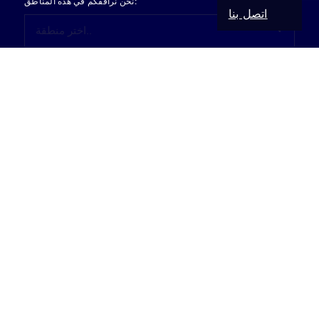
نحن نرافقكم في هذه المناطق:
اتصل بنا
اتصل بنا
بيانات النشر
حماية البيانات
الشروط والأحكام
إعدادات ملفات تعريف الارتباط
Supanz Immobilien 2001 - 2026