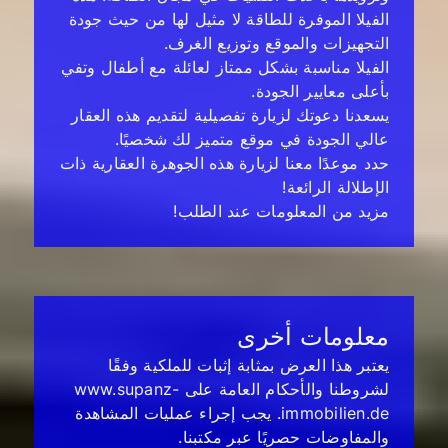
الفيلا الموفرة للطاقة لا مثيل لها من حيث جودة
التجهيزات والموقع وتوزيع الغرف.
الفيلا مناسبة بشكل ممتاز لعائلة مع أطفال وتفي
بأعلى معايير الجودة.
يسعدنا دعوتك لزيارة تفصيلية لتقديم هذه العقار
عالي الجودة في موقع متميز لك شخصيًا.
حدد موعدًا معنا لزيارة هذه الجوهرة العقارية ذات
الإطلالة الرائعة!
مزيد من المعلومات عند الطلب!
معلومات أخرى
يعتبر هذا العرض بمثابة إثبات للملكية وفقًا
لشروطنا والأحكام العامة على www.supanz-
immobilien.de. يجب إجراء عمليات المشاهدة
والمفاوضات حصريًا عبر مكتبنا.