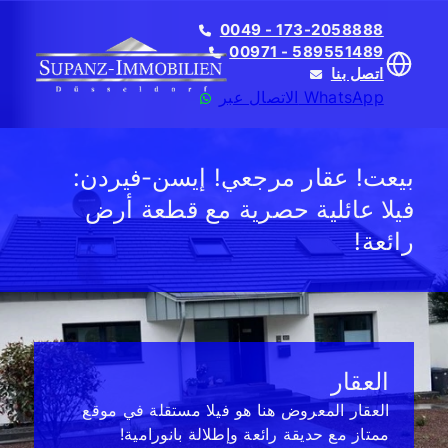
0049 - 173-2058888
00971 - 589551489
اتصل بنا
الاتصال عبر WhatsApp
بيعت! عقار مرجعي! إيسن-فيردن:
فيلا عائلية حصرية مع قطعة أرض
رائعة!
Translate
العقار
العقار المعروض هنا هو فيلا مستقلة في موقع
ممتاز مع حديقة رائعة وإطلالة بانورامية!