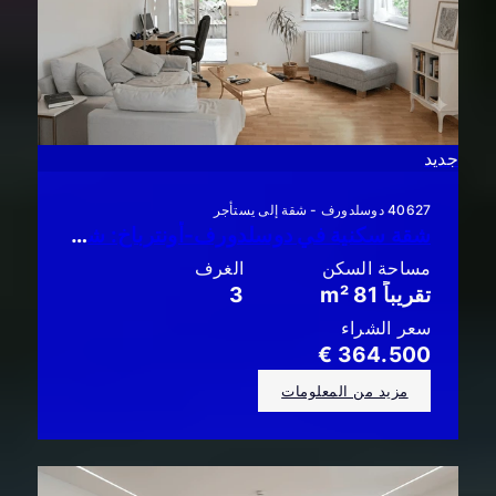
جديد
40627 دوسلدورف - شقة إلى يستأجر
شقة سكنية في دوسلدورف-أونترباخ: شقة أنيقة مكونة من 3 غرف مع حديقة وتراس!!
مساحة السكن
الغرف
تقريباً 81 m²
3
سعر الشراء
364.500 €
مزيد من المعلومات