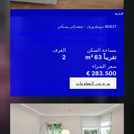
جديد
40627 دوسلدورف - شقة إلى يستأجر
شقة سكنية في دوسلدورف-أونترباخ: شقة
أنيقة من غرفتين مع حديقة وتراس!!
مساحة السكن
الغرف
تقريباً 63 m²
2
سعر الشراء
283.500 €
مزيد من المعلومات