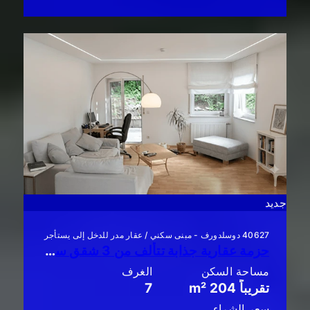
جديد
40627 دوسلدورف - مبنى سكني / عقار مدر للدخل إلى يستأجر
حزمة عقارية جذابة تتألف من 3 شقق سكنية مع حديقة!
مساحة السكن
الغرف
تقريباً 204 m²
7
سعر الشراء