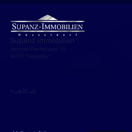
Supanz Immobilien
Hammer Dorfstrasse 112
40221 Düsseldorf
0049 - 173-2058888
00971 - 589551489
info@supanz-immobilien.de
إلى الأعلى
الاستثمار
عروض الشراء
عروض الإيجار
تقييم العقار
بيع عقار