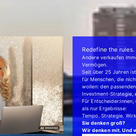
Redefine the rules.
Andere verkaufen Immo
Vermögen.
Seit über 25 Jahren is
für Menschen, die nich
wollen: den passenden 
Investment-Strategie,
Für Entscheider:innen
als nur Ergebnisse:
Tempo. Strategie. Wir
Sie denken groß?
Wir denken mit. Und w