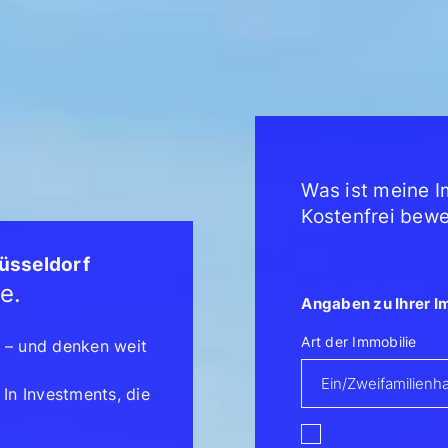
Was ist meine I
Kostenfrei bewe
Düsseldorf
e.
Angaben zu Ihrer I
Art der Immobilie
 – und denken weit
 In Investments, die