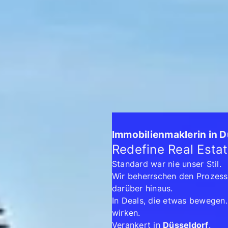
Immobilienmaklerin in 
Redefine Real Estat
Standard war nie unser Stil.
Wir beherrschen den Prozess
darüber hinaus.
In Deals, die etwas bewegen.
wirken.
Verankert in
Düsseldorf
.