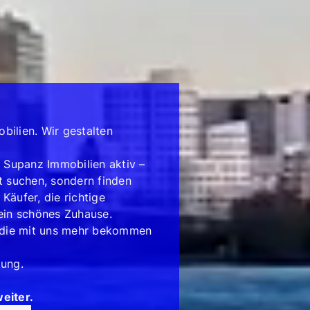
bilien. Wir gestalten
t Supanz Immobilien aktiv –
t suchen, sondern finden
Käufer, die richtige
 ein schönes Zuhause.
, die mit uns mehr bekommen
kung.
eiter.