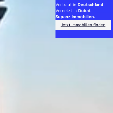
Vertraut in
Deutschland
.
Vernetzt in
Dubai
.
Supanz Immobilien.
Jetzt Immobilien finden