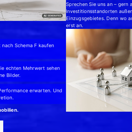
Sprechen Sie uns an – gern 
Investitionsstandorten auße
Einzugsgebietes. Denn wo an
erst an.
ht nach Schema F kaufen
die echten Mehrwert sehen
ne Bilder.
e Performance erwarten. Und
retion.
obilien.