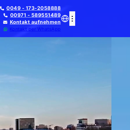
0049 - 173-2058888
00971 - 589551489
Kontakt aufnehmen
Kontakt per WhatsApp
Translate