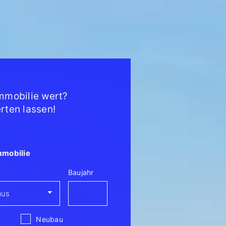
mmobilie wert?
rten lassen!
mmobilie
Baujahr
Neubau