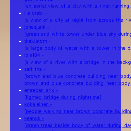
[an_aerial_view_of_a_city_with_a_river_running
i_alorabi -
[a_view_of_a_city_at_night_from_across_the_riv
jonasjunk -
[green_and_white_tower_under_blue_sky_durin
theklatom -
[a_large_body_of_water_with_a_tower_in_the_
lois184 -
[a_view_of_a_river_with_a_bridge_in_the_back
sari_thz -
[brown_and_blue_concrete_building_near_body
brown_and_blue_concrete_building_near_body
emrecan_arik -
[lighted_bridge_during_nighttime]
kokaleinen -
[people_walking_near_brown_concrete_buildin
keanuk -
[green_trees_beside_body_of_water_during_da