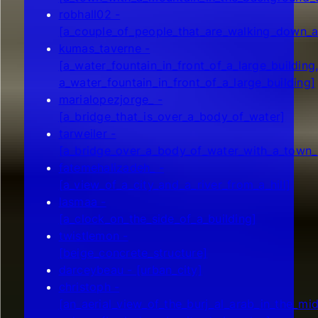
robhall02 -
[a_couple_of_people_that_are_walking_down_a
kumas_taverne -
[a_water_fountain_in_front_of_a_large_building
a_water_fountain_in_front_of_a_large_building]
marialopezjorge_ -
[a_bridge_that_is_over_a_body_of_water]
tarweiler -
[a_bridge_over_a_body_of_water_with_a_town_
fatemehalizadeh_ -
[a_view_of_a_city_and_a_river_from_a_hill]
lasmaa -
[a_clock_on_the_side_of_a_building]
twistlemon -
[beige_concrete_structure]
darceybeau - [urban_city]
christoph -
[an_aerial_view_of_the_burj_al_arab_in_the_mi