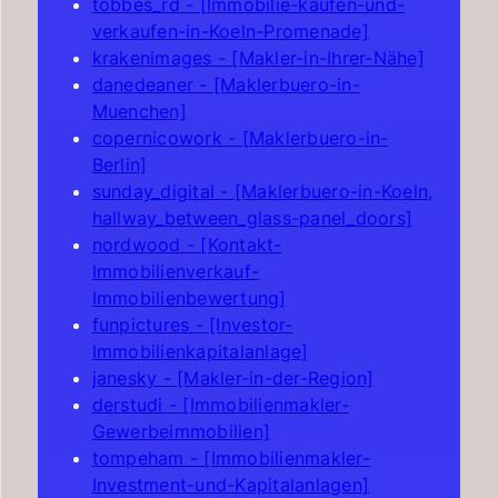
tobbes_rd - [Immobilie-kaufen-und-
verkaufen-in-Koeln-Promenade]
krakenimages - [Makler-in-Ihrer-Nähe]
danedeaner - [Maklerbuero-in-
Muenchen]
copernicowork - [Maklerbuero-in-
Berlin]
sunday_digital - [Maklerbuero-in-Koeln,
hallway_between_glass-panel_doors]
nordwood - [Kontakt-
Immobilienverkauf-
Immobilienbewertung]
funpictures - [Investor-
Immobilienkapitalanlage]
janesky - [Makler-in-der-Region]
derstudi - [Immobilienmakler-
Gewerbeimmobilien]
tompeham - [Immobilienmakler-
Investment-und-Kapitalanlagen]