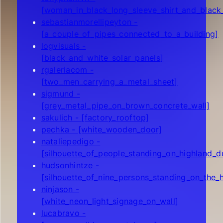
[woman_in_black_long_sleeve_shirt_and_black
sebastianmorellipeyton -
[a_couple_of_pipes_connected_to_a_building]
logvisuals -
[black_and_white_solar_panels]
rgaleriacom -
[two_men_carrying_a_metal_sheet]
sigmund -
[grey_metal_pipe_on_brown_concrete_wall]
sakulich - [factory_rooftop]
pechka - [white_wooden_door]
nataliepedigo -
[silhouette_of_people_standing_on_highland_d
hudsonhintze -
[silhouette_of_nine_persons_standing_on_the_hi
ninjason -
[white_neon_light_signage_on_wall]
lucabravo -