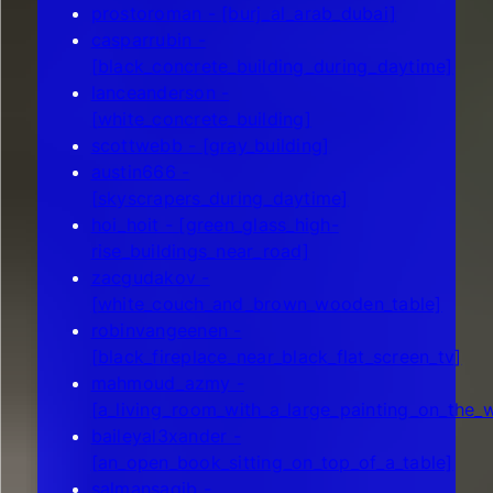
prostoroman - [burj_al_arab_dubai]
casparrubin -
[black_concrete_building_during_daytime]
lanceanderson -
[white_concrete_building]
scottwebb - [gray_building]
austin666 -
[skyscrapers_during_daytime]
hoi_hoit - [green_glass_high-
rise_buildings_near_road]
zacgudakov -
[white_couch_and_brown_wooden_table]
robinvangeenen -
[black_fireplace_near_black_flat_screen_tv]
mahmoud_azmy -
[a_living_room_with_a_large_painting_on_the_w
baileyal3xander -
[an_open_book_sitting_on_top_of_a_table]
salmansaqib -