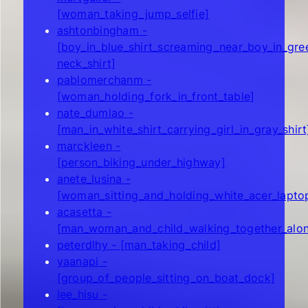
[woman_taking_jump_selfie]
ashtonbingham -
[boy_in_blue_shirt_screaming_near_boy_in_gr
neck_shirt]
pablomerchanm -
[woman_holding_fork_in_front_table]
nate_dumlao -
[man_in_white_shirt_carrying_girl_in_gray_shirt
marckleen -
[person_biking_under_highway]
anete_lusina -
[woman_sitting_and_holding_white_acer_lapt
acasetta -
[man_woman_and_child_walking_together_alon
peterdlhy - [man_taking_child]
yaanapi -
[group_of_people_sitting_on_boat_dock]
lee_hisu -