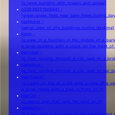
[a_large_building_with_towers_and_spires]
p33038221929941 -
[green_grass_field_near_bare_trees_during_da
lisafecker -
[aerial_view_of_city_buildings_during_daytime]
lnlnln -
[a_view_of_a_fountain_in_the_middle_of_a_park
a_large_building_with_a_clock_on_the_front_of_
bertyber -
[a_river_running_through_a_city_next_to_a_bri
majsalica -
[a_river_running_through_a_city_next_to_tall_b
marttisalmi -
[a_castle_on_top_of_a_hill_with_a_view_of_a_va
a_large_castle_with_a_tree_in_front_of_it]
martzzl -
[a_yellow_sign_that_says_the_land_on_it]
gleblucky -
[a_town_with_a_mountain_in_the_background_