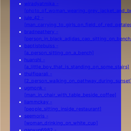
wiradyatmika -
[photo_of_woman_wearing_grey_jacket_and_br
jule_42 -
[man_carrying_to_girls_on_field_of_red_petale
bradneathery -
[person_in_black_adidas_cap_sitting_on_benc
baptistebuiss -
[a_person_sitting_on_a_bench]
huanshi -
[a_little_boy_that_is_standing_on_some_stairs]
thulfiqarali -
[2_person_walking_on_pathway_during_sunset
ugmonk -
[man_in_chair_with_table_beside_coffee]
liammckay -
[people_sitting_inside_restaurant]
seemoris -
[woman_drinking_on_white_cup]
gaoyun6982 -