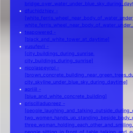
bridge_over_water_under_blue_sky_during_day
dfuchidzhiev -
[white_ferris_wheel_near_body_of_water_under
white_ferris_wheel_near_body_of_water_under
teapowered -
[black_and_white_tower_at_daytime]
yusufevli -
[city_buildings_during_sunrise,
city_buildings_during_sunrise]
nicolaspeyrol -
[brown_concrete_building_near_green_trees_d
city_skyline_under_blue_sky_during_daytime]
apriiil -
[blue_and_white_concrete_building]
priscilladupreez -
[people_laughing_and_talking_outside_during_
two_women_hands_up_standing_beside_body_o
three_woman_holding_each_other_and_smiling_
people_sitting_in_front_of_table_talking_and_e