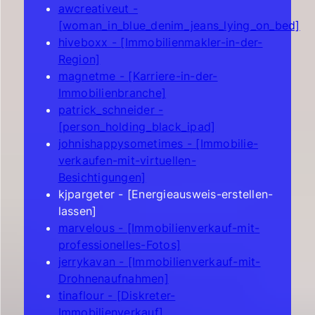
awcreativeut -
[woman_in_blue_denim_jeans_lying_on_bed]
hiveboxx - [Immobilienmakler-in-der-
Region]
magnetme - [Karriere-in-der-
Immobilienbranche]
patrick_schneider -
[person_holding_black_ipad]
johnishappysometimes - [Immobilie-
verkaufen-mit-virtuellen-
Besichtigungen]
kjpargeter - [Energieausweis-erstellen-
lassen]
marvelous - [Immobilienverkauf-mit-
professionelles-Fotos]
jerrykavan - [Immobilienverkauf-mit-
Drohnenaufnahmen]
tinaflour - [Diskreter-
Immobilienverkauf]