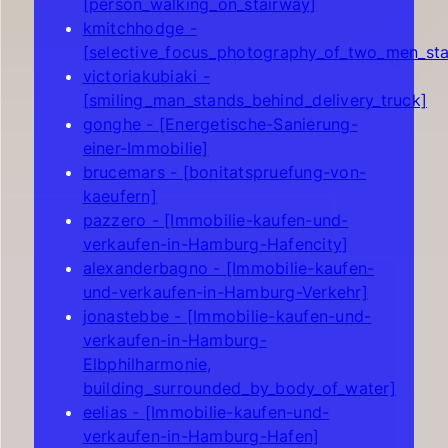
[person_walking_on_stairway]
kmitchhodge -
[selective_focus_photography_of_two_men_stan
victoriakubiaki -
[smiling_man_stands_behind_delivery_truck]
gonghe - [Energetische-Sanierung-
einer-Immobilie]
brucemars - [bonitatspruefung-von-
kaeufern]
pazzero - [Immobilie-kaufen-und-
verkaufen-in-Hamburg-Hafencity]
alexanderbagno - [Immobilie-kaufen-
und-verkaufen-in-Hamburg-Verkehr]
jonastebbe - [Immobilie-kaufen-und-
verkaufen-in-Hamburg-
Elbphilharmonie,
building_surrounded_by_body_of_water]
eelias - [Immobilie-kaufen-und-
verkaufen-in-Hamburg-Hafen]