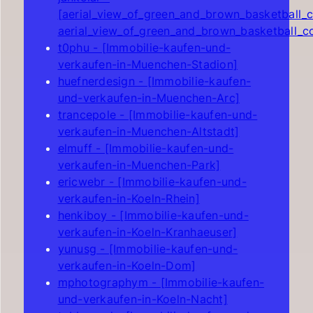
[aerial_view_of_green_and_brown_basketball_c
aerial_view_of_green_and_brown_basketball_c
t0phu - [Immobilie-kaufen-und-
verkaufen-in-Muenchen-Stadion]
huefnerdesign - [Immobilie-kaufen-
und-verkaufen-in-Muenchen-Arc]
trancepole - [Immobilie-kaufen-und-
verkaufen-in-Muenchen-Altstadt]
elmuff - [Immobilie-kaufen-und-
verkaufen-in-Muenchen-Park]
ericwebr - [Immobilie-kaufen-und-
verkaufen-in-Koeln-Rhein]
henkiboy - [Immobilie-kaufen-und-
verkaufen-in-Koeln-Kranhaeuser]
yunusg - [Immobilie-kaufen-und-
verkaufen-in-Koeln-Dom]
mphotographym - [Immobilie-kaufen-
und-verkaufen-in-Koeln-Nacht]