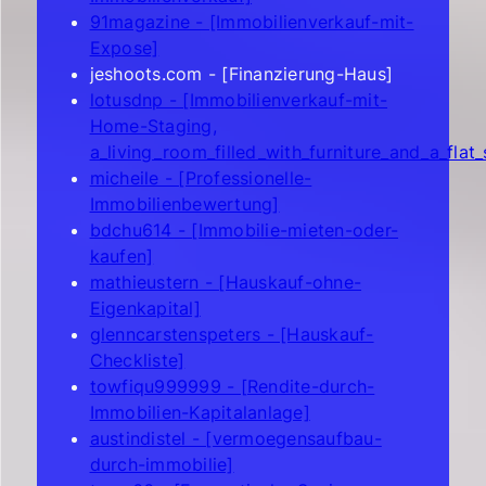
91magazine - [Immobilienverkauf-mit-
Expose]
jeshoots.com - [Finanzierung-Haus]
lotusdnp - [Immobilienverkauf-mit-
Home-Staging,
a_living_room_filled_with_furniture_and_a_flat
micheile - [Professionelle-
Immobilienbewertung]
bdchu614 - [Immobilie-mieten-oder-
kaufen]
mathieustern - [Hauskauf-ohne-
Eigenkapital]
glenncarstenspeters - [Hauskauf-
Checkliste]
towfiqu999999 - [Rendite-durch-
Immobilien-Kapitalanlage]
austindistel - [vermoegensaufbau-
durch-immobilie]