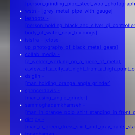
[person_grinding_pipe_steel_wool_photograph
wstn - [grey_metal_pipe_with_gauge]
jeshoots -
[person_holding_black_and_silver_dj_controller
body_of_water_near_buildings]
isisfra - [close-
up_photography_of_black_metal_gears]
collab_media -
[a_welder_working_on_a_piece_of_metal,
a_view_of_a_city_at_night_from_a_high_point_o
dsiglin -
[man_holding_orange_angle_grinder]
spencerdavis -
[man_using_angle_grinder]
sammoghadamkhamseh -
[man_in_orange_polo_shirt_standing_in_front_o
dirtjoy -
[man_in_green_dress_shirt_and_gray_pants_st
tonyphamvn -