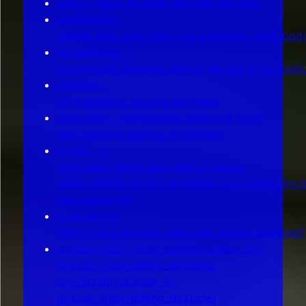
zqlee - [burj_al_arab, city_during_day]
waelhneini -
[white_and_gray_high_rise_buildings_near_bod
faisalmanga -
[a_very_tall_building_sitting_on_top_of_a_body
pawelek -
[city_building_during_daytime]
tomcchen - [landscape_photo_of_high-
rise_building_during_nighttime]
david__r -
[blue_and_beige_concrete_mosque,
aerial_photo_of_city_highway_surrounded_by_h
rise_buildings]
emm_harri -
[high_rise_buildings_near_sea_during_daytime]
jannerboy62 - [city_buildings_near_in-
ground_pool_during_daytime,
city_buildings_near_in-
ground_pool_during_daytime]