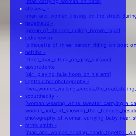
[man_carrying_woman_on_back]
chaseyi_ -
[man_and_woman_kissing_on_the_street_durin
hagalnaud -
[group_of_children_pulling_brown_rope]
jediahowen -
[silhouette_of_three_person_riding_on_boat_o
heftiba -
[three_man_sitting_on_gray_surface]
apsprudente -
[girl_playing_hula_hoop_on_his_arm]
lighttouchedphotography -
[two_women_walking_across_the_road_during_
scoutthecity -
[woman_wearing_white_sweater_carrying_a_da
woman_and_girl_showing_their_tongues_besid
photography_of_woman_carrying_baby_near_st
mrrrk_smith -
[man_and_woman_holding_hands_together_with