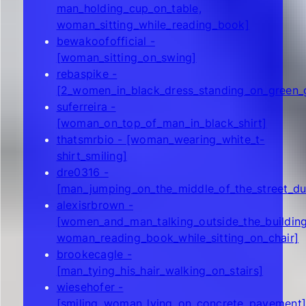
man_holding_cup_on_table,
woman_sitting_while_reading_book]
bewakoofofficial -
[woman_sitting_on_swing]
rebaspike -
[2_women_in_black_dress_standing_on_green_g
suferreira -
[woman_on_top_of_man_in_black_shirt]
thatsmrbio - [woman_wearing_white_t-
shirt_smiling]
dre0316 -
[man_jumping_on_the_middle_of_the_street_du
alexisrbrown -
[women_and_man_talking_outside_the_building
woman_reading_book_while_sitting_on_chair]
brookecagle -
[man_tying_his_hair_walking_on_stairs]
wiesehofer -
[smiling_woman_lying_on_concrete_pavement