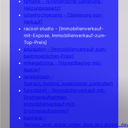
tama66 - [Energetische-Sanierung-
Heizungsgesetz]
julianhochgesang - [Sanierung-vor-
Verkauf]
racool-studio - [Immobilienverkauf-
mit-Expose, Immobilienverkauf-zum-
Top-Preis]
edulauton - [Immobilienverkauf-zum-
bestmoeglichen-Preis]
mikegattorna - [HomeStaging-mit-
Makler]
ianebaldwin -
[person_holding_quadcopter_controller]
fahrulazmi - [Immobilienverkauf-mit-
Drohnenaufnahmen,
Immobilienverkauf-mit-
Drohnenaufnahmen]
bastianp -
[bridge_over_water_under_blue_sky_during_da