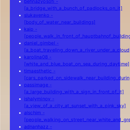
behnazyosofi -
[a_bridge_with_a_bunch_of_padlocks_on_it]
slukavenko -
[body_of_water_near_buildings]
kaip -
[people_walk_in_front_of_hauptbahnof_buildin
daniel_gimbel -
[a_boat_traveling_down_a_river_under_a_cloud
karolina08 -
[white_and_blue_boat_on_sea_during_daytime]
timaesthetic -
[cars_parked_on_sidewalk_near_building_duri
passimage -
[a_large_building_with_a_sign_in_front_of_it]
ishalyminov -
[a_view_of_a_city_at_sunset_with_a_pink_sky]
alschim -
[people_walking_on_street_near_white_and_gr
adnanhazz -