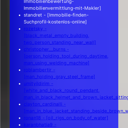
Immobilienbewertung-
Immobilienvermittlung-mit-Makler]
standret - [Immobilie-finden-
Suchprofil-kostenlos-online]
rozetsky -
[black_metal_empty_building,
two_person_standing_near_wall]
christopher__burns -
[person_holding_tool_during_daytime,
man_using_welding_machine]
roblambertjr -
[man_holding_gray_steel_frame]
umityildirim -
[white_and_black_round_pendant,
man_in_black_helmet_and_brown_jacket_sitt
clayton_cardinalli -
[man_in_blue_jacket_standing_beside_brown_
ronan18 - [oil_rigs_on_body_of_water]
karanbhatia9 -