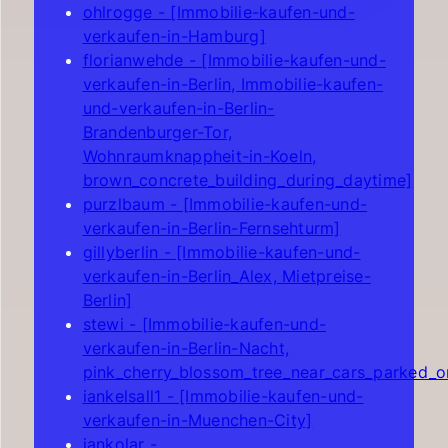
ohlrogge - [Immobilie-kaufen-und-
verkaufen-in-Hamburg]
florianwehde - [Immobilie-kaufen-und-
verkaufen-in-Berlin, Immobilie-kaufen-
und-verkaufen-in-Berlin-
Brandenburger-Tor,
Wohnraumknappheit-in-Koeln,
brown_concrete_building_during_daytime]
purzlbaum - [Immobilie-kaufen-und-
verkaufen-in-Berlin-Fernsehturm]
gillyberlin - [Immobilie-kaufen-und-
verkaufen-in-Berlin_Alex, Mietpreise-
Berlin]
stewi - [Immobilie-kaufen-und-
verkaufen-in-Berlin-Nacht,
pink_cherry_blossom_tree_near_cars_parked_o
iankelsall1 - [Immobilie-kaufen-und-
verkaufen-in-Muenchen-City]
jankolar -