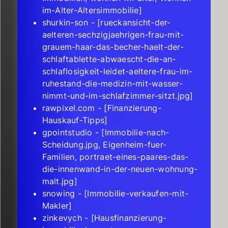
im-Alter-Altersimmobilie]
shurkin-son - [rueckansicht-der-
aelteren-sechzigjaehrigen-frau-mit-
grauem-haar-das-becher-haelt-der-
schlaftablette-abwaescht-die-an-
schlaflosigkeit-leidet-aeltere-frau-im-
ruhestand-die-medizin-mit-wasser-
nimmt-und-im-schlafzimmer-sitzt.jpg]
rawpixel.com - [Finanzierung-
Hauskauf-Tipps]
gpointstudio - [Immobilie-nach-
Scheidung.jpg, Eigenheim-fuer-
Familien, portraet-eines-paares-das-
die-innenwand-in-der-neuen-wohnung-
malt.jpg]
snowing - [Immobilie-verkaufen-mit-
Makler]
zinkevych - [Hausfinanzierung-