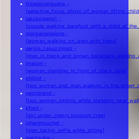
thiiagocerqueira -
[selective_focus_photo_of_woman_lifting_chil
jakobowens1 -
[couple_walking_barefoot_with_a_child_at_the
morgansessions -
[woman_walking_on_lawn_with_trees]
sergio_capuzzimati -
[man_in_black_and_brown_backpack_walking_o
jmason -
[woman_standing_in_front_of_black_gate]
philinit -
[two_women_and_man_walking_in_the_street_d
neonbrand -
[two_women_smiling_while_standing_near_wall
kfred -
[girl_under_cherry_blossom_tree]
johanmouchet -
[man_taking_selfie_while_sitting]
mertguller -