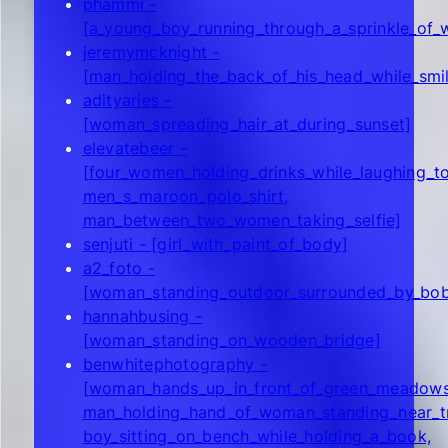
phammi -
[a_young_boy_running_through_a_sprinkle_of_
jeremymcknight -
[man_holding_the_back_of_his_head_while_smil
adityaries -
[woman_spreading_hair_at_during_sunset]
elevatebeer -
[four_women_holding_drinks_while_laughing_t
men_s_maroon_polo_shirt,
man_between_two_women_taking_selfie]
senjuti - [girl_with_paint_of_body]
a2_foto -
[woman_standing_outdoor_surrounded_by_bob
hannahbusing -
[woman_standing_on_wooden_bridge]
benwhitephotography -
[woman_hands_up_in_front_of_green_meadows
man_holding_hand_of_woman_standing_near_t
boy_sitting_on_bench_while_holding_a_book,