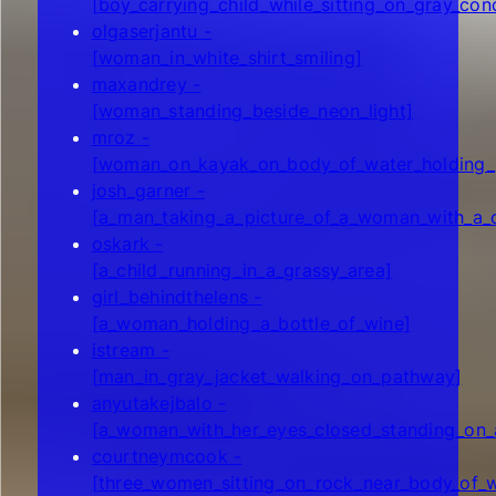
[boy_carrying_child_while_sitting_on_gray_con
olgaserjantu -
[woman_in_white_shirt_smiling]
maxandrey -
[woman_standing_beside_neon_light]
mroz -
[woman_on_kayak_on_body_of_water_holding_
josh_garner -
[a_man_taking_a_picture_of_a_woman_with_a_
oskark -
[a_child_running_in_a_grassy_area]
girl_behindthelens -
[a_woman_holding_a_bottle_of_wine]
istream -
[man_in_gray_jacket_walking_on_pathway]
anyutakejbalo -
[a_woman_with_her_eyes_closed_standing_on_
courtneymcook -
[three_women_sitting_on_rock_near_body_of_w