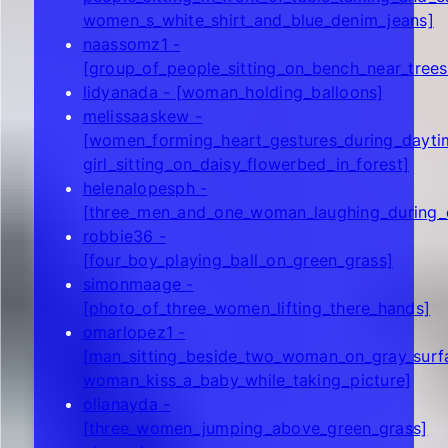
women_s_white_shirt_and_blue_denim_jeans]
naassomz1 -
[group_of_people_sitting_on_bench_near_tree
lidyanada - [woman_holding_balloons]
melissaaskew -
[women_forming_heart_gestures_during_dayti
girl_sitting_on_daisy_flowerbed_in_forest]
helenalopesph -
[three_men_and_one_woman_laughing_during_
robbie36 -
[four_boy_playing_ball_on_green_grass]
simonmaage -
[photo_of_three_women_lifting_there_hands]
omarlopez1 -
[man_sitting_beside_two_woman_on_gray_surf
woman_kiss_a_baby_while_taking_picture]
olianayda -
[three_women_jumping_above_green_grass]