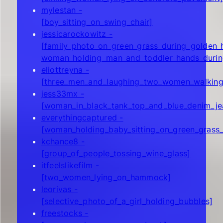
mylestan -
[boy_sitting_on_swing_chair]
jessicarockowitz -
[family_photo_on_green_grass_during_golden_
woman_holding_man_and_toddler_hands_durin
eliottreyna -
[three_men_and_laughing_two_women_walking_
jess33mx -
[woman_in_black_tank_top_and_blue_denim_jea
everythingcaptured -
[woman_holding_baby_sitting_on_green_grass_
kchance8 -
[group_of_people_tossing_wine_glass]
itfeelslikefilm -
[two_women_lying_on_hammock]
leorivas -
[selective_photo_of_a_girl_holding_bubbles]
freestocks -