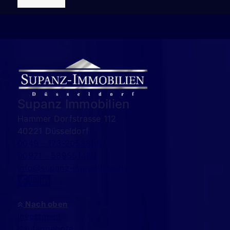
Supanz Immobilien
Hammer Dorfstrasse 112
40221 Düsseldorf
0049 - 173-2058888
00971 - 589551489
info@supanz-immobilien.de
Nach oben
Investment
Kaufangebote