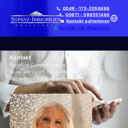
0049 - 173-2058888
00971 - 589551489
Kontakt aufnehmen
Kontakt per WhatsApp
Kontakt
Redefine Communication.
Translate
Keine Wartezeit. Keine Phrasen. Kein Spam.
Wir nehmen Kontakt persönlich.