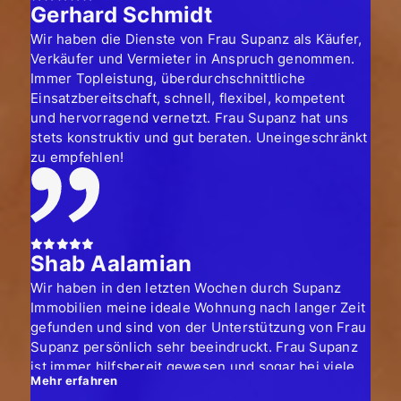
Gerhard Schmidt
Wir haben die Dienste von Frau Supanz als Käufer,
Verkäufer und Vermieter in Anspruch genommen.
Immer Topleistung, überdurchschnittliche
Einsatzbereitschaft, schnell, flexibel, kompetent
und hervorragend vernetzt. Frau Supanz hat uns
stets konstruktiv und gut beraten. Uneingeschränkt
zu empfehlen!
Shab Aalamian
Wir haben in den letzten Wochen durch Supanz
Immobilien meine ideale Wohnung nach langer Zeit
gefunden und sind von der Unterstützung von Frau
Supanz persönlich sehr beeindruckt. Frau Supanz
ist immer hilfsbereit gewesen und sogar bei vielen
Mehr erfahren
Änderungen der Termine durch meine Reisen