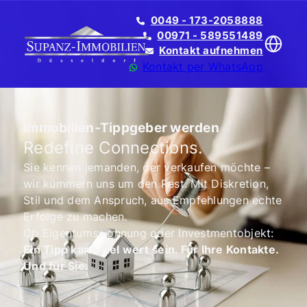
0049 - 173-2058888
00971 - 589551489
Kontakt aufnehmen
Kontakt per WhatsApp
Immobilien-Tippgeber werden
Redefine Connections.
Translate
Sie kennen jemanden, der verkaufen möchte –
wir kümmern uns um den Rest. Mit Diskretion,
Stil und dem Anspruch, aus Empfehlungen echte
Erfolge zu machen.
Ob Eigentumswohnung oder Investmentobjekt:
Ein Tipp kann viel wert sein. Für Ihre Kontakte.
Und für Sie.