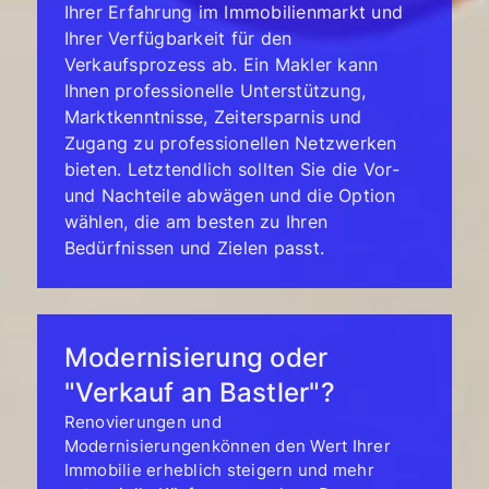
Ihrer Erfahrung im Immobilienmarkt und
Ihrer Verfügbarkeit für den
Verkaufsprozess ab. Ein Makler kann
Ihnen professionelle Unterstützung,
Marktkenntnisse, Zeitersparnis und
Zugang zu professionellen Netzwerken
bieten. Letztendlich sollten Sie die Vor-
und Nachteile abwägen und die Option
wählen, die am besten zu Ihren
Bedürfnissen und Zielen passt.
Modernisierung oder
"Verkauf an Bastler"?
Renovierungen und
Modernisierungenkönnen den Wert Ihrer
Immobilie erheblich steigern und mehr