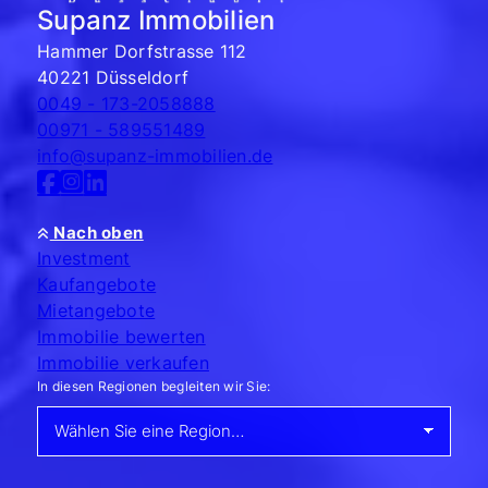
Supanz Immobilien
Hammer Dorfstrasse 112
40221 Düsseldorf
0049 - 173-2058888
00971 - 589551489
info@supanz-immobilien.de
Nach oben
Investment
Kaufangebote
Mietangebote
Immobilie bewerten
Immobilie verkaufen
In diesen Regionen begleiten wir Sie: