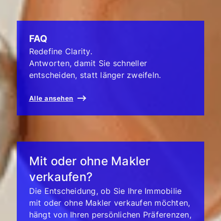
FAQ
Redefine Clarity.
Antworten, damit Sie schneller
entscheiden, statt länger zweifeln.
Alle ansehen
Mit oder ohne Makler
verkaufen?
Die Entscheidung, ob Sie Ihre Immobilie
mit oder ohne Makler verkaufen möchten,
hängt von Ihren persönlichen Präferenzen,