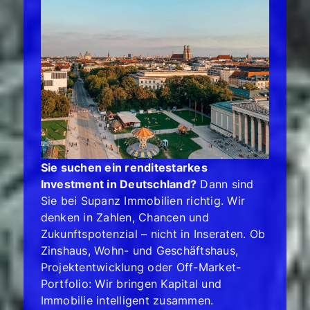
Sie suchen ein renditestarkes
Investment in Deutschland?
Dann sind
Sie bei Supanz Immobilien richtig. Wir
denken in Zahlen, Chancen und
Zukunftspotenzial – nicht in Inseraten. Ob
Zinshaus, Wohn- und Geschäftshaus,
Projektentwicklung oder Off-Market-
Portfolio: Wir bringen Kapital und
Immobilie intelligent zusammen.