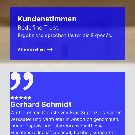
Kundenstimmen
Redefine Trust.
Ergebnisse sprechen lauter als Exposés.
Alle ansehen
Gerhard Schmidt
Wir haben die Dienste von Frau Supanz als Käufer,
Verkäufer und Vermieter in Anspruch genommen.
Immer Topleistung, überdurchschnittliche
Einsatzbereitschaft, schnell, flexibel, kompetent