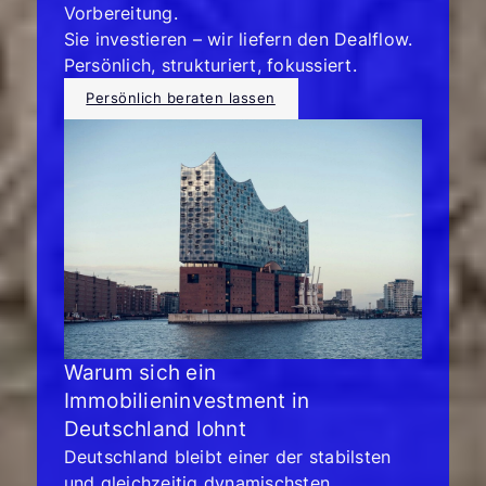
Vorbereitung.
Sie investieren – wir liefern den Dealflow.
Persönlich, strukturiert, fokussiert.
Persönlich beraten lassen
Warum sich ein
Immobilieninvestment in
Deutschland lohnt
Deutschland bleibt einer der stabilsten
und gleichzeitig dynamischsten