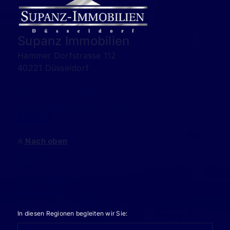
Supanz Immobilien
Hammer Dorfstrasse 112
40221 Düsseldorf
0049 - 173-2058888
00971 - 589551489
info@supanz-immobilien.de
Nach oben
Investment
Kaufangebote
Mietangebote
Immobilie bewerten
Immobilie verkaufen
In diesen Regionen begleiten wir Sie: