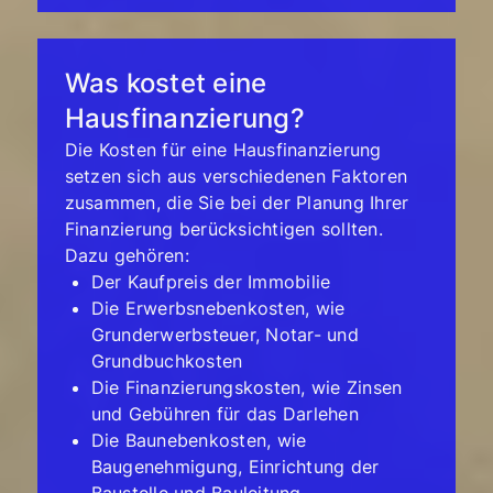
Was kostet eine
Hausfinanzierung?
Die Kosten für eine Hausfinanzierung
setzen sich aus verschiedenen Faktoren
zusammen, die Sie bei der Planung Ihrer
Finanzierung berücksichtigen sollten.
Dazu gehören:
Der Kaufpreis der Immobilie
Die Erwerbsnebenkosten, wie
Grunderwerbsteuer, Notar- und
Grundbuchkosten
Die Finanzierungskosten, wie Zinsen
und Gebühren für das Darlehen
Die Baunebenkosten, wie
Baugenehmigung, Einrichtung der
Baustelle und Bauleitung