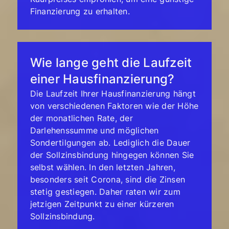
Finanzierung zu erhalten.
Wie lange geht die Laufzeit
einer Hausfinanzierung?
Die Laufzeit Ihrer Hausfinanzierung hängt
von verschiedenen Faktoren wie der Höhe
der monatlichen Rate, der
Darlehenssumme und möglichen
Sondertilgungen ab. Lediglich die Dauer
der Sollzinsbindung hingegen können Sie
selbst wählen. In den letzten Jahren,
besonders seit Corona, sind die Zinsen
stetig gestiegen. Daher raten wir zum
jetzigen Zeitpunkt zu einer kürzeren
Sollzinsbindung.