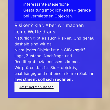
interessante steuerliche
Gestaltungsmöglichkeiten – gerade
bei vermieteten Objekten.
Risiken? Klar. Aber wir machen
keine Wette draus.
Natürlich gibt es auch Risiken. Und genau
deshalb sind wir da.
Nicht jedes Objekt ist ein Glücksgriff.
Lage, Zustand, Nachfrage und
Renditepotenzial müssen stimmen.
Wir prüfen das für Sie – objektiv,
unabhängig und mit einem klaren Ziel:
Ihr
Investment soll sich rechnen.
Jetzt beraten lassen