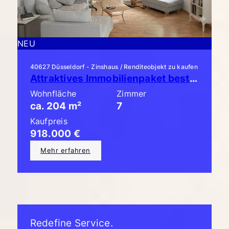
NEU
40627 Düsseldorf - Zinshaus / Renditeobjekt zu kaufen
Attraktives Immobilienpaket bestehend aus 3 x ETW mit Garten!
Wohnfläche
Zimmer
ca. 204 m²
7
Kaufpreis
918.000 €
Mehr erfahren
Redefine Service.