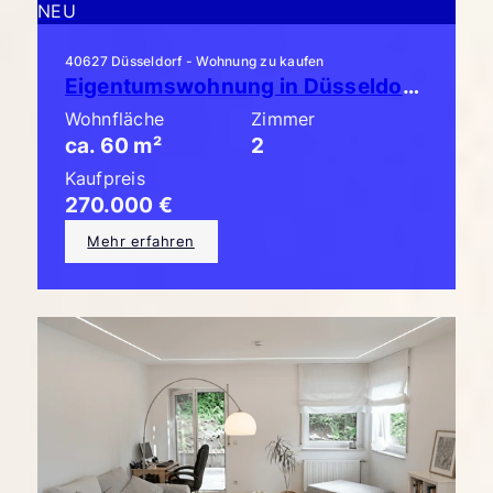
NEU
40627 Düsseldorf - Wohnung zu kaufen
Eigentumswohnung in Düsseldorf-Unterbach: Schicke 2-Zimmerwohnung mit großem Balkon!
Wohnfläche
Zimmer
ca. 60 m²
2
Kaufpreis
270.000 €
Mehr erfahren