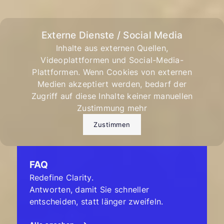
Externe Dienste / Social Media
Inhalte aus externen Quellen,
Videoplattformen und Social-Media-
Plattformen. Wenn Cookies von externen
Medien akzeptiert werden, bedarf der
Zugriff auf diese Inhalte keiner manuellen
Zustimmung mehr
Zustimmen
FAQ
Redefine Clarity.
Antworten, damit Sie schneller
entscheiden, statt länger zweifeln.