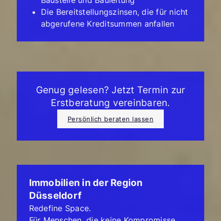
Die Bereitstellungszinsen, die für nicht
abgerufene Kreditsummen anfallen
Genug gelesen? Jetzt Termin zur
Erstberatung vereinbaren.
Persönlich beraten lassen
Immobilien in der Region
Düsseldorf
Redefine Space.
Für Menschen, die keine Kompromisse