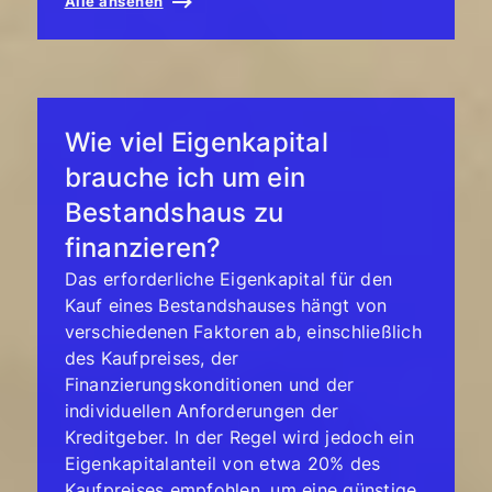
Alle ansehen
Wie viel Eigenkapital
brauche ich um ein
Bestandshaus zu
finanzieren?
Das erforderliche Eigenkapital für den
Kauf eines Bestandshauses hängt von
verschiedenen Faktoren ab, einschließlich
des Kaufpreises, der
Finanzierungskonditionen und der
individuellen Anforderungen der
Kreditgeber. In der Regel wird jedoch ein
Eigenkapitalanteil von etwa 20% des
Kaufpreises empfohlen, um eine günstige