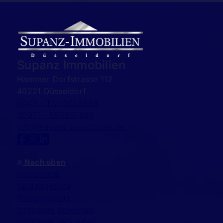
Supanz Immobilien
Hammer Dorfstrasse 112
40221 Düsseldorf
0049 - 173-2058888
00971 - 589551489
info@supanz-immobilien.de
Nach oben
Investment
Kaufangebote
Mietangebote
Immobilie bewerten
Immobilie verkaufen