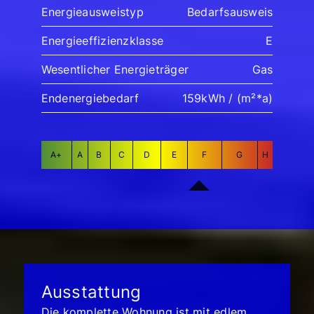
Energieausweistyp
Bedarfsausweis
Energieeffizienzklasse
E
Wesentlicher Energieträger
Gas
Endenergiebedarf
159kWh / (m²*a)
A+
A
B
C
D
E
F
G
H
Ausstattung
Die komplette Wohnung ist mit edlem