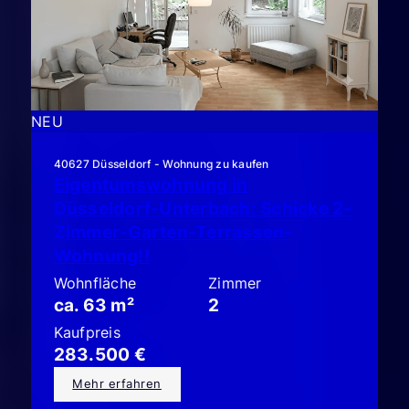
NEU
40627 Düsseldorf - Wohnung zu kaufen
Eigentumswohnung in
Düsseldorf-Unterbach: Schicke 2-
Zimmer-Garten-Terrassen-
Wohnung!!
Wohnfläche
Zimmer
ca. 63 m²
2
Kaufpreis
283.500 €
Mehr erfahren