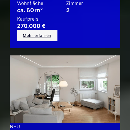
Wohnfläche
Zimmer
ca. 60 m²
2
Kaufpreis
270.000 €
Mehr erfahren
NEU