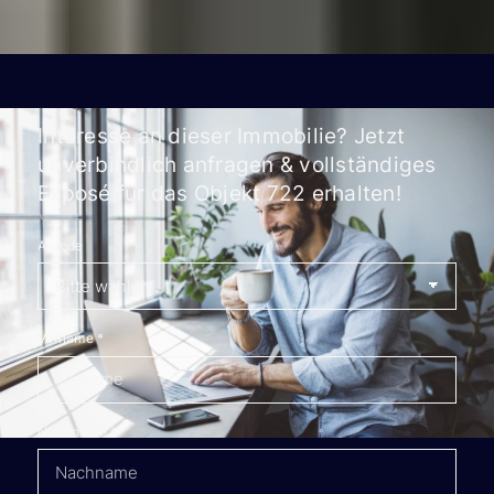
Interesse an dieser Immobilie? Jetzt
unverbindlich anfragen & vollständiges
Exposé für das Objekt 722 erhalten!
Anrede
Vorname
*
Nachname
*