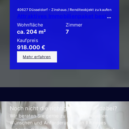
40627 Düsseldorf - Zinshaus / Renditeobjekt zu kaufen
Attraktives Immobilienpaket bestehend aus 3 x ETW mit Garten!
Wohnfläche
Zimmer
ca. 204 m²
7
Kaufpreis
918.000 €
Mehr erfahren
Noch nicht die richtige Immobilie dabei?
Wir beraten Sie gerne zu Ihren individuellen
Wünschen und Anforderungen an Ihr neues