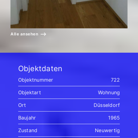
Alle ansehen
Objektdaten
Objektnummer
722
Objektart
Wohnung
Ort
Düsseldorf
Baujahr
1965
Zustand
Neuwertig