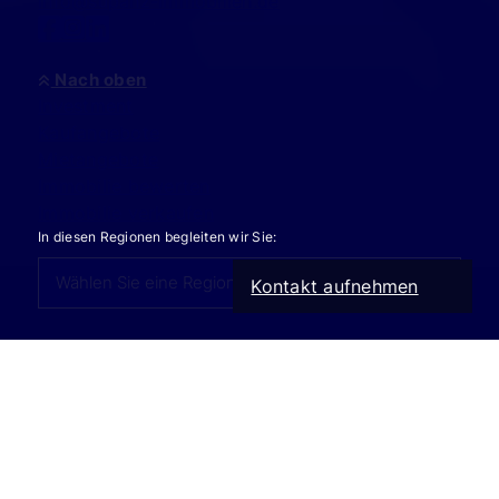
info@supanz-immobilien.de
Nach oben
Investment
Kaufangebote
Mietangebote
Immobilie bewerten
Immobilie verkaufen
In diesen Regionen begleiten wir Sie:
Kontakt aufnehmen
Kontakt
Impressum
Datenschutz
AGB
Cookie-Einstellungen
Supanz Immobilien 2001 - 2026