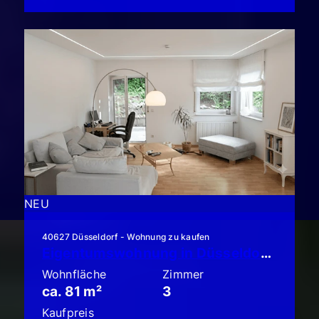
NEU
40627 Düsseldorf - Wohnung zu kaufen
Eigentumswohnung in Düsseldorf-Unterbach: Schicke 3-Zimmer-Garten-Terrassen-Wohnung!!
Wohnfläche
Zimmer
ca. 81 m²
3
Kaufpreis